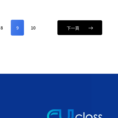
8
9
10