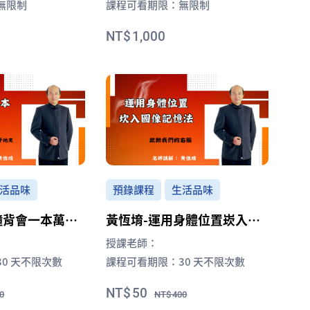
無限制
課程可看期限：
無限制
1,000
活品味
預錄課程
生活品味
鐘背會一本萬年
黃恆堉-運用身體位置崁入圖
像記憶法
授課老師：
30 天不限次數
課程可看期限：
30 天不限次數
50
0
400