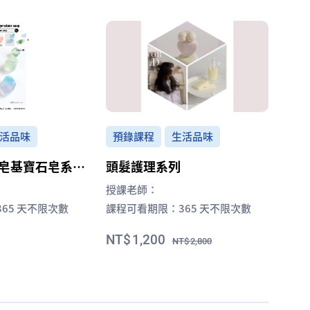
活品味
預錄課程
生活品味
皂基寶石皂系統
頭髮護理系列
el 1
授課老師：
365 天不限次數
課程可看期限：
365 天不限次數
1,200
2,800