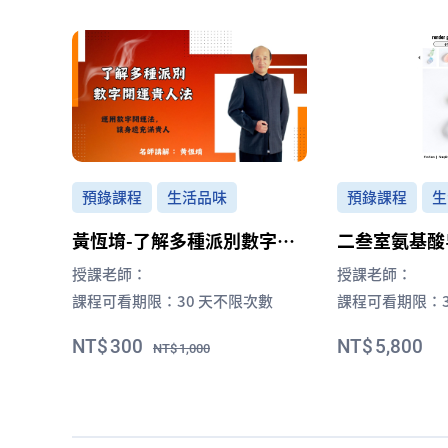
預錄課程
生活品味
預錄課程
生
黃恆堉-了解多種派別數字開
二叁室氨基酸
運貴人法
證書課 初階lev
授課老師：
授課老師：
課程可看期限：
30 天不限次數
課程可看期限：
300
5,800
1,000