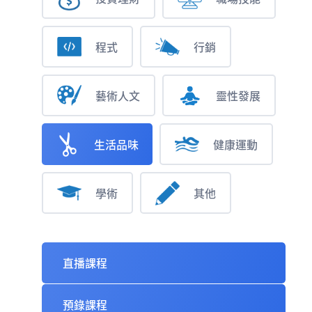
程式
行銷
藝術人文
靈性發展
生活品味
健康運動
學術
其他
直播課程
預錄課程