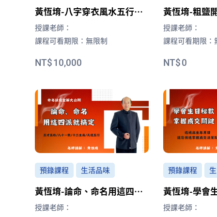
黃恆堉-八字穿衣風水五行轉
黃恆堉-粗鹽
運
授課老師：
授課老師：
課程可看期限：
無限制
課程可看期限：
10,000
0
預錄課程
生活品味
預錄課程
生
黃恆堉-論命、命名用這四派
黃恆堉-學會
就搞定
交關鍵
授課老師：
授課老師：