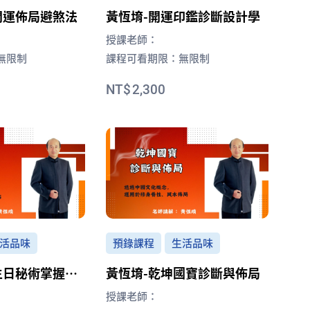
黃恆堉-開運印鑑診斷設計學
開運佈局避煞法
授課老師：
課程可看期限：
無限制
無限制
2,300
活品味
預錄課程
生活品味
生日秘術掌握成
黃恆堉-乾坤國寶診斷與佈局
授課老師：