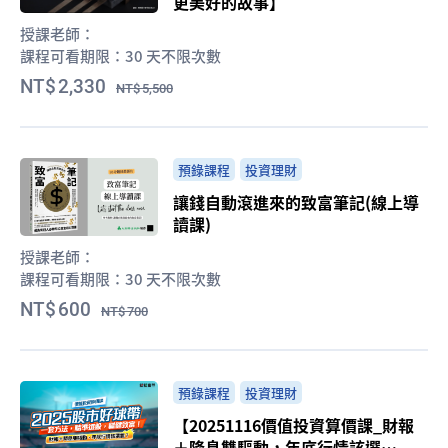
更美好的故事】
授課老師：
課程可看期限：
30 天不限次數
2,330
5,500
預錄課程
投資理財
讓錢自動滾進來的致富筆記(線上導
讀課)
授課老師：
課程可看期限：
30 天不限次數
600
700
預錄課程
投資理財
【20251116價值投資算價課_財報
＋降息雙驅動，年底行情該選