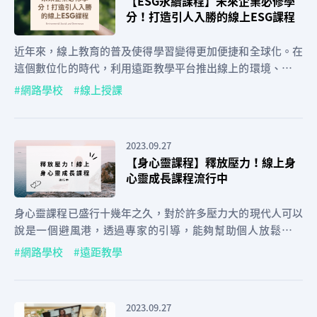
【ESG永續課程】未來企業必修學
分！打造引人入勝的線上ESG課程
近年來，線上教育的普及使得學習變得更加便捷和全球化。在
這個數位化的時代，利用遠距教學平台推出線上的環境、社會
和公司治理（Environmental, Social, and Governance，簡
網路學校
線上授課
稱ESG）課程具有重要意義...
2023.09.27
【身心靈課程】釋放壓力！線上身
心靈成長課程流行中
身心靈課程已盛行十幾年之久，對於許多壓力大的現代人可以
說是一個避風港，透過專家的引導，能夠幫助個人放鬆與紓
壓，讓身心更自在。
網路學校
遠距教學
2023.09.27